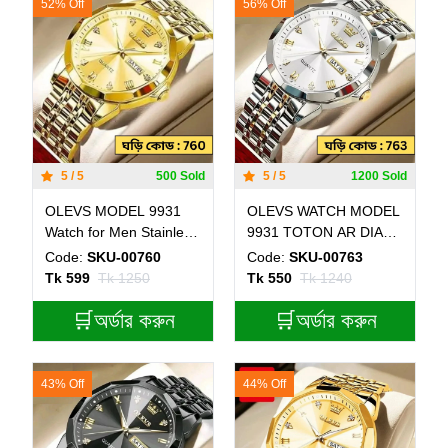
52% Off
56% Off
5 / 5
500 Sold
5 / 5
1200 Sold
OLEVS MODEL 9931
OLEVS WATCH MODEL
Watch for Men Stainless
9931 TOTON AR DIAL
Steel Watches - 9931
WHITE - MAN WATCH -
Code:
SKU-00760
Code:
SKU-00763
FULL GOLDEN- MAN
LOCK PUSH - এক পিস
Tk 599
Tk 1250
Tk 550
Tk 1240
WATCH - LOCK PUSH +
ব্যাটারি ফ্রি
এক পিস ব্যাটারি ফ্রি।
🛒অর্ডার করুন
🛒অর্ডার করুন
43% Off
44% Off