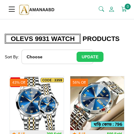
0
OLEVS 9931 WATCH
PRODUCTS
UPDATE
Sort By:
43% Off
56% Off