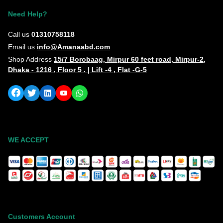
Need Help?
Call us
01310758118
Email us
info@Amanaabd.com
Shop Address
15/7 Borobaag, Mirpur 60 feet road, Mirpur-2,
Dhaka - 1216 , Floor 5 . | Lift -4 , Flat -G-5
WE ACCEPT
Customers Account