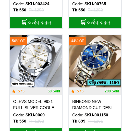
BLACK ROUND
BLUE ROUND GOLDEN
Code:
SKU-003424
Code:
SKU-00765
GOLDEN COLOUR - -
COLOUR - - MAN
Tk 550
Tk 1253
Tk 550
Tk 1252
MAN WATCH - LOCK
WATCH - LOCK PUSH
PUSH
🛒অর্ডার করুন
🛒অর্ডার করুন
56% Off
44% Off
5 / 5
50 Sold
5 / 5
200 Sold
OLEVS MODEL 9931
BINBOND NEW
FULL SILVER COOLER
DIAMOND CUT DESIGN
WATCH- MAN WATCH -
TOTON AR DIAL BLUE
Code:
SKU-0069
Code:
SKU-001150
LOCK PUSH
COLOUR WATCH for
Tk 550
Tk 1252
Tk 699
Tk 1251
Men