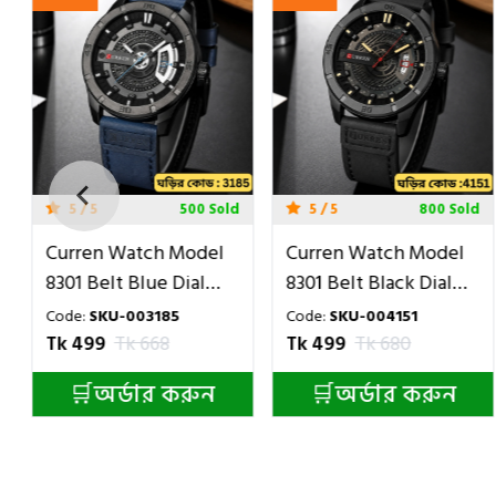
5 / 5
800 Sold
5 / 5
200 Sold
Curren Watch Model
Luxury Men Watches
8301 Belt Black Dial
Poydagor MODEL 810
Black Colour Watch
Toton Ar Dial Black
Code:
SKU-004151
Code:
SKU-001259
For Man
COLOUR WATCH MAN
Tk 499
Tk 680
Tk 550
Tk 690
🛒অর্ডার করুন
🛒অর্ডার করুন