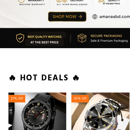
🔥 HOT DEALS 🔥
27% Off
20% Off