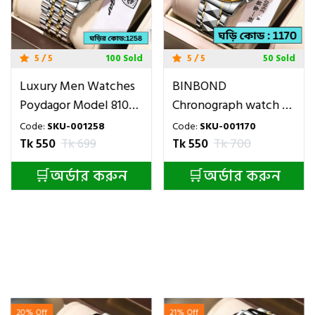
5 / 5
100 Sold
5 / 5
50 Sold
Luxury Men Watches
BINBOND
Poydagor Model 810
Chronograph watch -
Toton Ar Dial White
Toton ar Dial Black
Code:
SKU-001258
Code:
SKU-001170
Colour Watch
COLOUR WATCH FOR
Tk 550
Tk 699
Tk 550
Tk 700
MAN
🛒অর্ডার করুন
🛒অর্ডার করুন
21% Off
21% Off