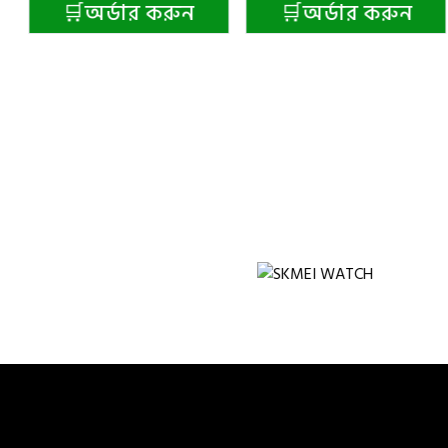
🛒অর্ডার করুন
🛒অর্ডার করুন