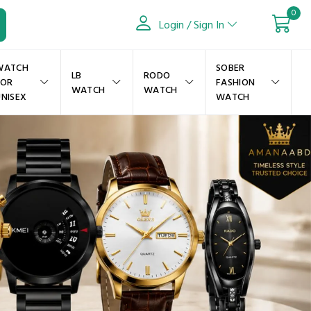
0
Login / Sign In
WATCH
SOBER
LB
RODO
FOR
FASHION
WATCH
WATCH
NISEX
WATCH