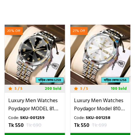
20% Off
21% Off
5 / 5
200 Sold
5 / 5
100 Sold
Luxury Men Watches
Luxury Men Watches
Poydagor MODEL 810
Poydagor Model 810
Toton Ar Dial Black
Toton Ar Dial White
Code:
SKU-001259
Code:
SKU-001258
COLOUR WATCH MAN
Colour Watch
Tk 550
Tk 690
Tk 550
Tk 699