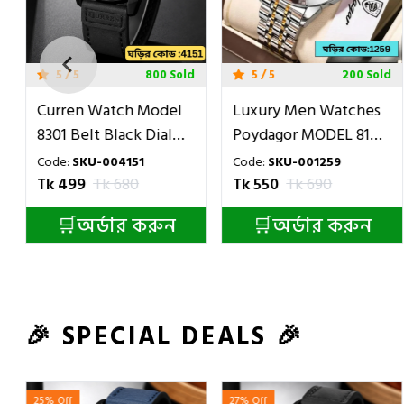
5 / 5
800 Sold
5 / 5
200 Sold
Curren Watch Model
Luxury Men Watches
8301 Belt Black Dial
Poydagor MODEL 810
Black Colour Watch
Toton Ar Dial Black
Code:
SKU-004151
Code:
SKU-001259
For Man
COLOUR WATCH MAN
Tk 499
Tk 680
Tk 550
Tk 690
🛒অর্ডার করুন
🛒অর্ডার করুন
🎉 SPECIAL DEALS 🎉
27% Off
20% Off