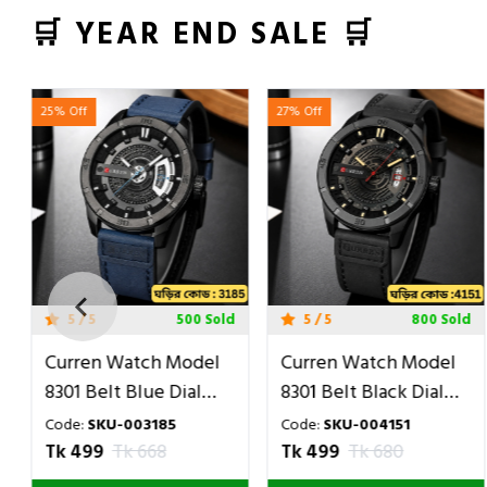
🛒 YEAR END SALE 🛒
25% Off
27% Off
5 / 5
500 Sold
5 / 5
800 Sold
Curren Watch Model
Curren Watch Model
8301 Belt Blue Dial
8301 Belt Black Dial
Black Colour Watch
Black Colour Watch
Code:
SKU-003185
Code:
SKU-004151
For Man
For Man
Tk 499
Tk 668
Tk 499
Tk 680