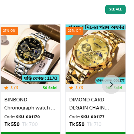
SEE ALL
21% Off
23% Off
5 / 5
50 Sold
5 / 5
900 Sold
BINBOND
DIMOND CARD
Chronograph watch -
DEGAIN CHAIN
Toton ar Dial Black
BINBOND
Code:
SKU-001170
Code:
SKU-001177
COLOUR WATCH FOR
CHORNOGRAF FULL
Tk 550
Tk 700
Tk 550
Tk 710
MAN
GOLDEN COLOUR